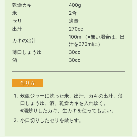
乾燥カキ
400g
米
2合
セリ
適量
出汁
270cc
100ml（※無い場合は、出
カキの出汁
汁を370mlに）
薄口しょうゆ
30cc
酒
30cc
作り方
炊飯ジャーに洗った米、出汁、カキの出汁、薄
口しょうゆ、酒、乾燥カキを入れ炊く。
※酒炒りしたカキ、生カキを使ってもよい。
小口切りしたセリを散らす。